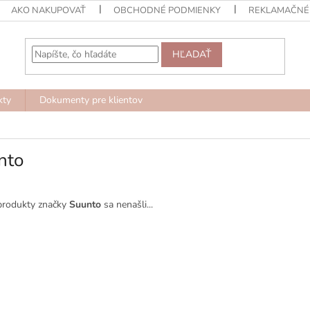
AKO NAKUPOVAŤ
OBCHODNÉ PODMIENKY
REKLAMAČNÉ
HĽADAŤ
kty
Dokumenty pre klientov
nto
produkty značky
Suunto
sa nenašli...