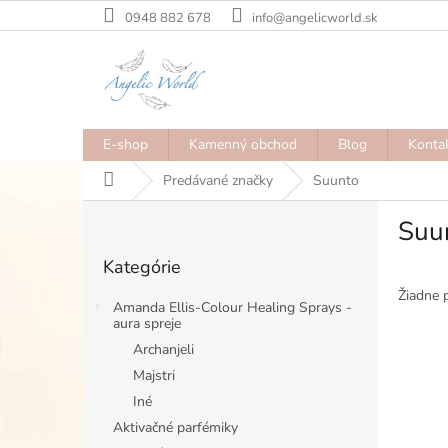
Prejsť
0948 882 678
info@angelicworld.sk
na
obsah
E-shop
Kamenný obchod
Blog
Konta
Domov
Predávané značky
Suunto
B
Suu
o
Preskočiť
č
Kategórie
kategórie
n
ý
Žiadne 
Amanda Ellis-Colour Healing Sprays -
p
aura spreje
a
Archanjeli
n
Majstri
e
Iné
l
Aktivačné parfémiky