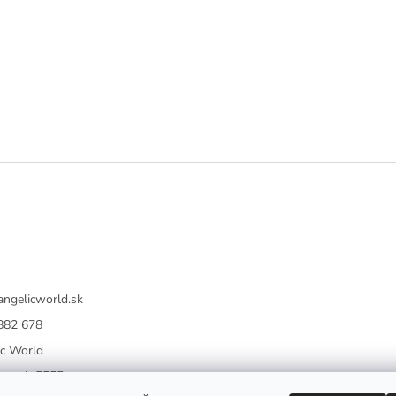
angelicworld.sk
882 678
ic World
icworld5555