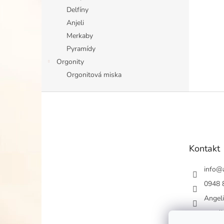
Delfíny
Anjeli
Merkaby
Pyramídy
Orgonity
Orgonitová miska
Z
á
p
ä
t
Kontakt
i
e
info
@
0948 
Angel
angel