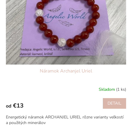
s
u
p
k
r
t
o
o
d
v
u
k
t
o
v
Náramok Archanjel Uriel
Skladom
(1 ks)
DETAIL
€13
od
Energetický náramok ARCHANJEL URIEL rôzne varianty veľkostí
a použitých minerálov