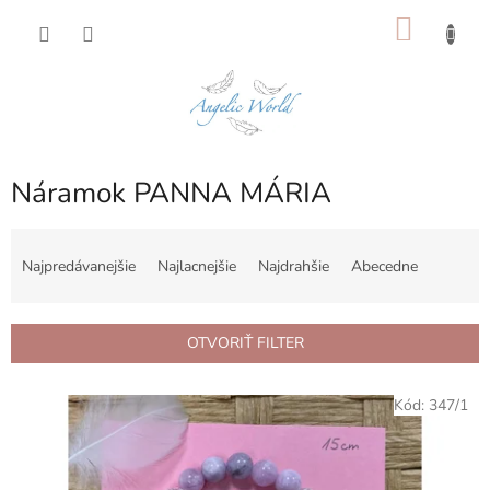
Prejsť
NÁKU
na
obsah
KOŠÍK
Náramok PANNA MÁRIA
R
a
Najpredávanejšie
Najlacnejšie
Najdrahšie
Abecedne
d
e
n
OTVORIŤ FILTER
i
e
V
p
Kód:
347/1
ý
r
p
o
i
d