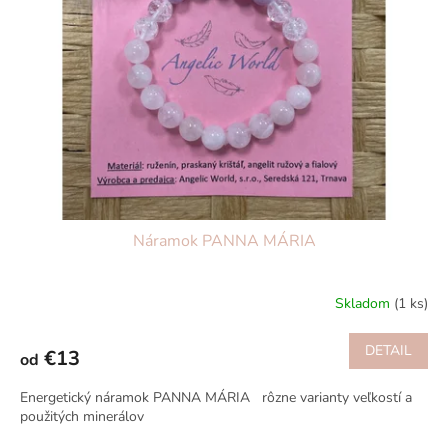
s
u
p
k
r
t
o
o
d
v
u
k
t
o
v
Náramok PANNA MÁRIA
Skladom
(1 ks)
DETAIL
€13
od
Energetický náramok PANNA MÁRIA rôzne varianty veľkostí a
použitých minerálov