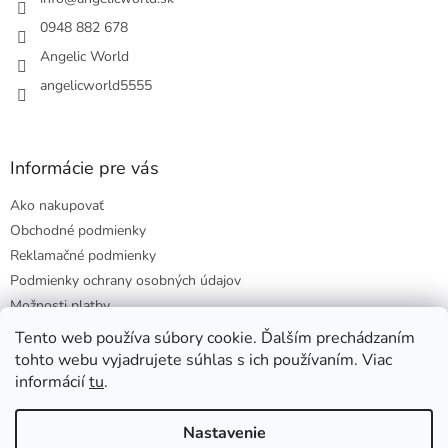
i
e
v
e
p
0948 882 678
r
Angelic World
v
k
angelicworld5555
y
v
ý
p
Informácie pre vás
i
s
Ako nakupovať
u
Obchodné podmienky
Reklamačné podmienky
Podmienky ochrany osobných údajov
Možnosti platby
Doprava a ceny
Tento web používa súbory cookie. Ďalším prechádzaním
tohto webu vyjadrujete súhlas s ich používaním. Viac
informácií
tu
.
Vytvoril Shoptet
Nastavenie