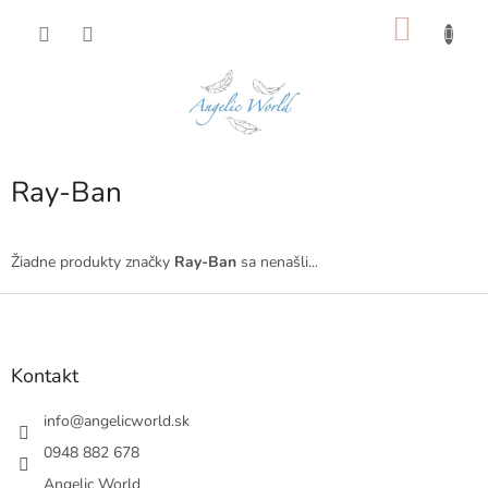
Prejsť
NÁKU
na
obsah
KOŠÍK
Ray-Ban
Žiadne produkty značky
Ray-Ban
sa nenašli...
Z
á
p
ä
Kontakt
t
i
info
@
angelicworld.sk
e
0948 882 678
Angelic World