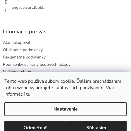
angelicworld5555
Informácie pre vás
Ako nakupovať
Obchodné podmienky
Reklamačné podmienky
Podmienky ochrany osobných údajov
Možnosti platby
Doprava a ceny
Tento web používa súbory cookie. Ďalším prechádzaním
tohto webu vyjadrujete súhlas s ich používaním. Viac
informácií
tu
.
Vytvoril Shoptet
Nastavenie
Copyright 2026
ANGELIC WORLD
. Všetky práva vyhradené.
Odmietnuť
Súhlasím
Upraviť nastavenie cookies