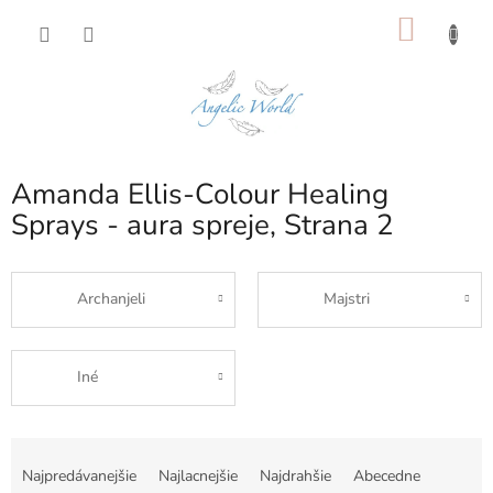
Prejsť
NÁKU
na
obsah
KOŠÍK
Amanda Ellis-Colour Healing
Sprays - aura spreje
, Strana 2
Archanjeli
Majstri
Iné
R
a
Najpredávanejšie
Najlacnejšie
Najdrahšie
Abecedne