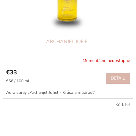
ARCHANJEL JOFIEL
Momentálne nedostupné
€33
DETAIL
Jednotková
€66 / 100 ml
cena:
Aura spray „Archanjel Jofiel - Krása a múdrosť“
Kód:
54