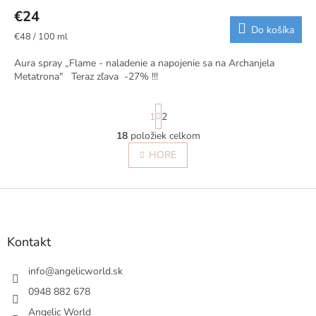
€24
Do košíka
Jednotková
€48 / 100 ml
cena:
Aura spray „Flame - naladenie a napojenie sa na Archanjela
Metatrona" Teraz zľava -27% !!!
S
1
2
t
r
18
položiek celkom
O
á
v
HORE
n
l
k
á
o
v
Z
d
a
a
á
n
c
p
i
i
ä
e
Kontakt
e
t
p
i
info
@
angelicworld.sk
r
e
v
0948 882 678
k
Angelic World
y