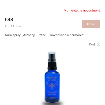
Momentálne nedostupné
€33
DETAIL
Jednotková
€66 / 100 ml
cena:
Aura spray „Archanjel Rafael - Rovnováha a harmónia“
Kód:
60