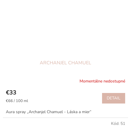
ARCHANJEL CHAMUEL
Momentálne nedostupné
€33
DETAIL
Jednotková
€66 / 100 ml
cena:
Aura spray „Archanjel Chamuel - Láska a mier“
Kód:
51