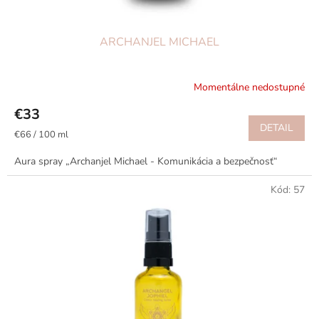
ARCHANJEL MICHAEL
Momentálne nedostupné
€33
DETAIL
Jednotková
€66 / 100 ml
cena:
Aura spray „Archanjel Michael - Komunikácia a bezpečnosť“
Kód:
57