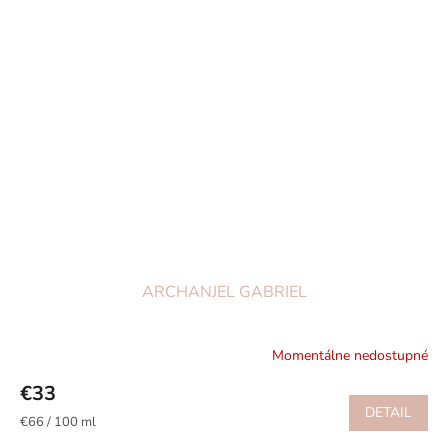
ARCHANJEL GABRIEL
Momentálne nedostupné
€33
DETAIL
Jednotková
€66 / 100 ml
cena: