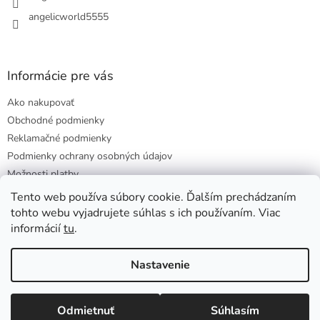
v
angelicworld5555
ý
p
i
s
Informácie pre vás
u
Ako nakupovať
Obchodné podmienky
Reklamačné podmienky
Podmienky ochrany osobných údajov
Možnosti platby
Doprava a ceny
Tento web používa súbory cookie. Ďalším prechádzaním
tohto webu vyjadrujete súhlas s ich používaním. Viac
informácií
tu
.
Vytvoril Shoptet
Nastavenie
Copyright 2026
ANGELIC WORLD
. Všetky práva vyhradené.
Odmietnuť
Súhlasím
Upraviť nastavenie cookies